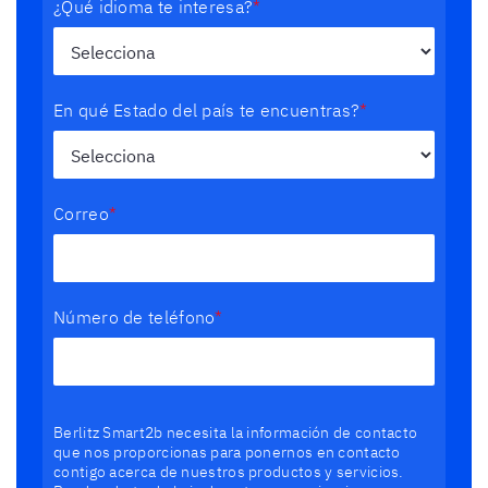
¿Qué idioma te interesa?
*
En qué Estado del país te encuentras?
*
Correo
*
Número de teléfono
*